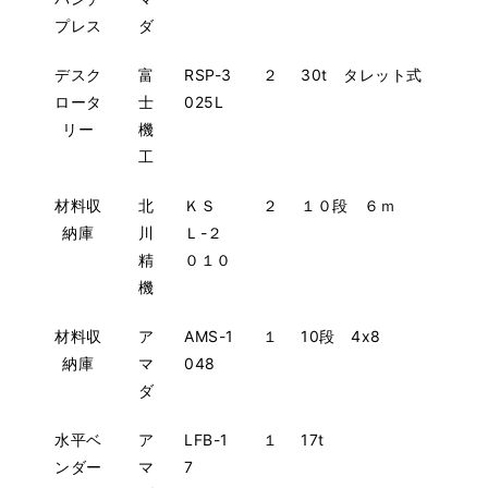
プレス
ダ
デスク
富
RSP-3
２
30t タレット式
ロータ
士
025L
リー
機
工
材料収
北
ＫＳ
２
１０段 ６ｍ
納庫
川
Ｌ-２
精
０１０
機
材料収
ア
AMS-1
１
10段 4x8
納庫
マ
048
ダ
水平ベ
ア
LFB-1
１
17t
ンダー
マ
7