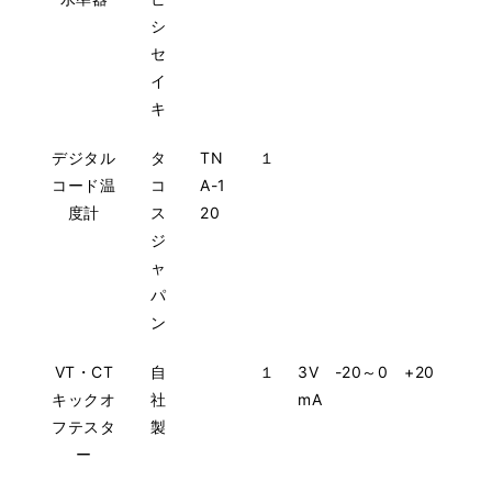
シ
セ
イ
キ
デジタル
タ
TN
１
コード温
コ
A-1
度計
ス
20
ジ
ャ
パ
ン
VT・CT
自
１
3V -20～0 +20
キックオ
社
mA
フテスタ
製
ー