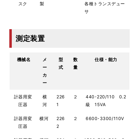
スク
製
各種トランスデュー
サ
測定装置
機械名
メ
型
数
仕様・能力
ー
式
量
カ
ー
計器用変
横
226
２
440･220/110 0.2
圧器
河
1
級 15VA
計器用変
横河
226
２
6600･3300/110V
圧器
2