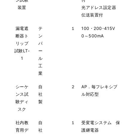
装置
光アドレス設定器
伝送装置付
漏電遮
テ
１
100・200･415V
断器ト
ン
0～500mA
リップ
パ
試験LT-
ー
1
ル
工
業
シーケ
自
２
AP．毎フレキシブ
ンス試
社
ル対応型
験ディ
製
スク
社内教
自
１
受変電システム 保
育用デ
社
護継電器