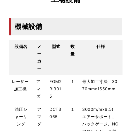
機械設備
設備名
メ
型式
数
仕様
ー
量
カ
ー
レーザー
ア
FOM2
１
最大加工寸法 30
加工機
マ
RI301
70mmx1550mm
ダ
5
油圧シ
ア
DCT3
１
3000m/mx6.5t
ャーリ
マ
065
エアーサポート、
ング
ダ
バックゲージ、NC