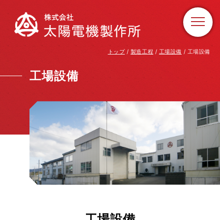
このページの本文へ
現
トップ
/
製造工程
/
工場設備
/
工場設備
在
の
工場設備
位
置：
工場設備