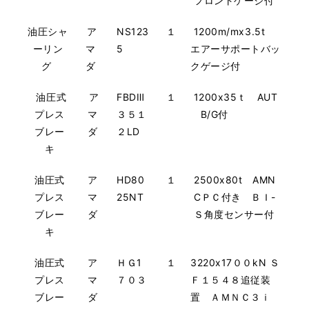
フロントゲージ付
油圧シャ
ア
NS123
１
1200m/mx3.5t
ーリン
マ
5
エアーサポートバッ
グ
ダ
クゲージ付
油圧式
ア
FBDⅢ
１
1200x35ｔ AUT
プレス
マ
３５１
B/G付
ブレー
ダ
２LD
キ
油圧式
ア
HD80
１
2500x80t AMN
プレス
マ
25NT
CＰＣ付き ＢＩ-
ブレー
ダ
Ｓ角度センサー付
キ
油圧式
ア
ＨＧ1
１
3220x17００kN Ｓ
プレス
マ
７０３
Ｆ１５４８追従装
ブレー
ダ
置 ＡＭＮＣ３ｉ