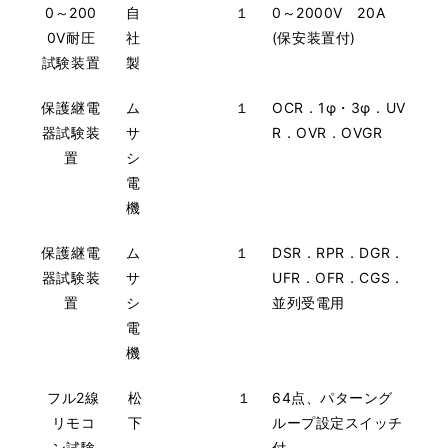
0～200
自
１
0～2000V 20A
0V耐圧
社
(保安装置付)
試験装置
製
保護継電
ム
１
OCR．1φ・3φ．UV
器試験装
サ
R．OVR．OVGR
置
シ
電
機
保護継電
ム
１
DSR．RPR．DGR．
器試験装
サ
UFR．OFR．CGS．
置
シ
並列受電用
電
機
フル2線
松
１
64点、パターング
リモコ
下
ループ設定スイッチ
ン試験
付