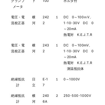
クランプ
下
100
ホルダ付
メータ
電圧・電
横
242
１
DC 0～100ｍV、
流校正器
河
2
1･10･30V DC 0
～20mA
熱電対 K.E.J.T.R
電圧・電
横
243
１
DC 0～100mV、
流校正器
河
2
1･10･30V DC 0
～20mA
熱電対 K.E.J.T.R
測温抵抗体
絶縁抵抗
日
E-1
１
0～1000V
計
立
7
絶縁抵抗
横
240
２
250･500･1000V
計
河
6A