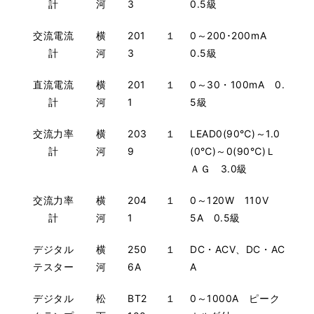
計
河
3
0.5級
交流電流
横
201
１
0～200･200mA
計
河
3
0.5級
直流電流
横
201
１
0～30・100mA 0.
計
河
1
5級
交流力率
横
203
１
LEAD0(90℃)～1.0
計
河
9
(0℃)～0(90℃)Ｌ
ＡＧ 3.0級
交流力率
横
204
１
0～120W 110V
計
河
1
5A 0.5級
デジタル
横
250
１
DC・ACV、DC・AC
テスター
河
6A
A
デジタル
松
BT2
１
0～1000A ピーク