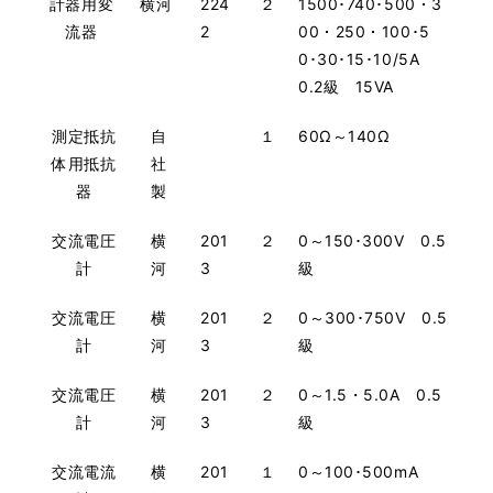
計器用変
横河
224
２
1500･740･500・3
流器
2
00・250・100･5
0･30･15･10/5A
0.2級 15VA
測定抵抗
自
１
60Ω～140Ω
体用抵抗
社
器
製
交流電圧
横
201
２
0～150･300V 0.5
計
河
3
級
交流電圧
横
201
２
0～300･750V 0.5
計
河
3
級
交流電圧
横
201
２
0～1.5・5.0A 0.5
計
河
3
級
交流電流
横
201
１
0～100･500mA