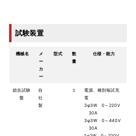
試験装置
機械名
メ
型式
数
仕様・能力
ー
量
カ
ー
総合試験
自
１
電源、種別毎試充
盤
社
電
製
3φ3W 0～220V
30A
3φ3W 0～440V
30A
1φ2W 0～220V