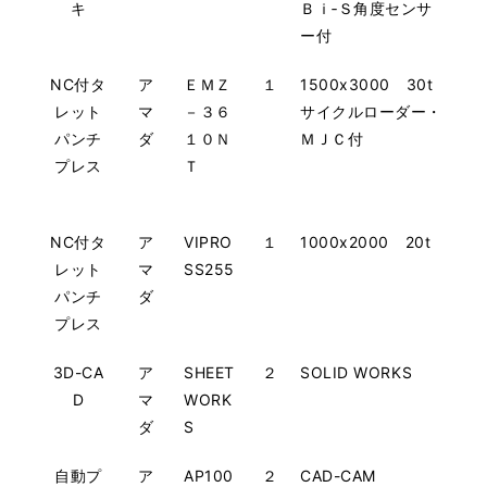
キ
Ｂｉ‐Ｓ角度センサ
ー付
NC付タ
ア
ＥＭＺ
１
1500x3000 30t
レット
マ
－３６
サイクルローダー・
パンチ
ダ
１０Ｎ
ＭＪＣ付
プレス
Ｔ
NC付タ
ア
VIPRO
１
1000x2000 20t
レット
マ
SS255
パンチ
ダ
プレス
3D-CA
ア
SHEET
２
SOLID WORKS
D
マ
WORK
ダ
S
自動プ
ア
AP100
２
CAD-CAM