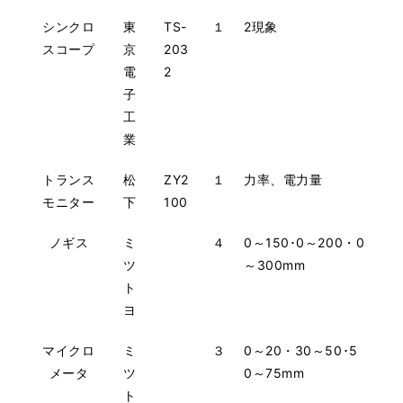
シンクロ
東
TS-
１
2現象
スコープ
京
203
電
2
子
工
業
トランス
松
ZY2
１
力率、電力量
モニター
下
100
ノギス
ミ
４
0～150･0～200・0
ツ
～300mm
ト
ヨ
マイクロ
ミ
３
0～20・30～50･5
メータ
ツ
0～75mm
ト