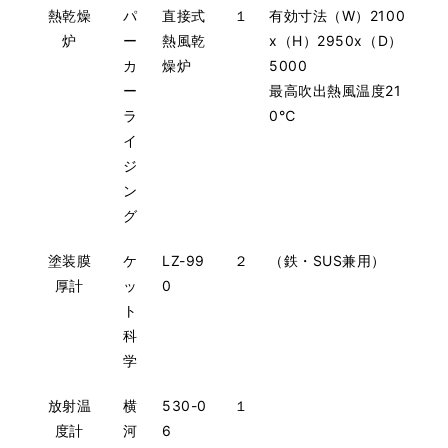
熱乾燥
パ
直接式
１
有効寸法（W）2100
炉
ー
熱風乾
x（H）2950x（D）
カ
燥炉
5000
ー
最高吹出熱風温度21
ラ
0℃
イ
ジ
ン
グ
塗装膜
ケ
LZ-99
２
（鉄・SUS兼用）
厚計
ッ
0
ト
科
学
放射温
横
530-0
１
度計
河
6