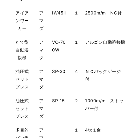
アイア
ア
IW45Ⅱ
１
2500m/m NC付
ンワー
マ
カー
ダ
たて型
ア
VC-70
１
アルゴン自動溶接機
自動溶
マ
0W
接機
ダ
油圧式
ア
SP-30
４
ＮＣバックゲージ
セット
マ
付
プレス
ダ
油圧式
ア
SP-15
２
1000m/m ストッ
セット
マ
パー付
プレス
ダ
多目的
ア
１
4tx１台
パンチ
マ