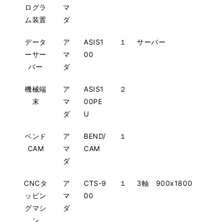
ログラ
マ
ム装置
ダ
データ
ア
ASIS1
１
サーバー
ーサー
マ
00
バー
ダ
機械端
ア
ASIS1
２
末
マ
00PE
ダ
U
ベンド
ア
BEND/
１
CAM
マ
CAM
ダ
CNCタ
ア
CTS-9
１
3軸 900x1800
ッピン
マ
00
グマシ
ダ
ン