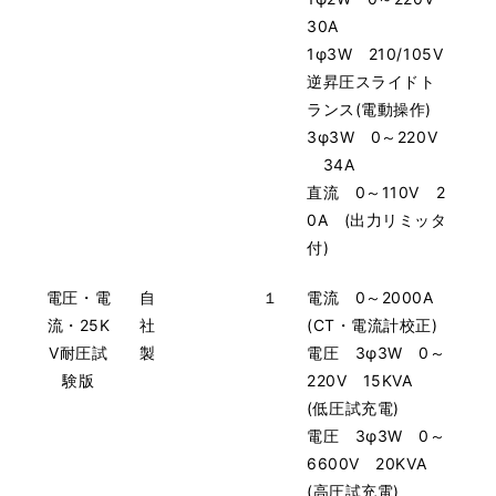
30A
1φ3W 210/105V
逆昇圧スライドト
ランス(電動操作)
3φ3W 0～220V
34A
直流 0～110V 2
0A (出力リミッタ
付)
電圧・電
自
１
電流 0～2000A
流・25K
社
(CT・電流計校正)
V耐圧試
製
電圧 3φ3W 0～
験版
220V 15KVA
(低圧試充電)
電圧 3φ3W 0～
6600V 20KVA
(高圧試充電)