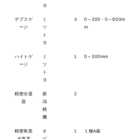
ヨ
デプスゲ
ミ
３
0～300・0～600m
ージ
ツ
m
ト
ヨ
ハイトゲ
ミ
１
0～300mm
ージ
ツ
ト
ヨ
精密分度
新
２
器
潟
精
機
精密角形
オ
１
１種A級
水準器
ビ