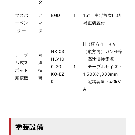
ダ
ブスバ
ア
BGD
１
15t 曲げ角度自動
ーベン
マ
補正装置付
ダー
ダ
H（横方向）＋V
NK-03
（縦方向）ガン仕様
テーブ
向
HLV10
高速溶接電源
ル式ス
洋
0-20-
１
テーブルサイズ：
ポット
技
KG-EZ
1,500X1,000mm
溶接機
研
K
定格容量：40kV
A
塗装設備