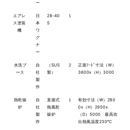
ー
エアレ
日
28-40
１
ス塗装
本
S
機
ワ
グ
ナ
ー
水洗ブ
自
（SUS
２
正面ﾌｰﾄﾞ寸法（W）
ース
社
製）
3600x（H）3000
製
作
熱乾燥
自
直接式
１
有効寸法（W）280
炉
社
熱風乾
0x（H）2950x
製
燥炉
（D）5000 最高吹
作
出熱風温度230℃