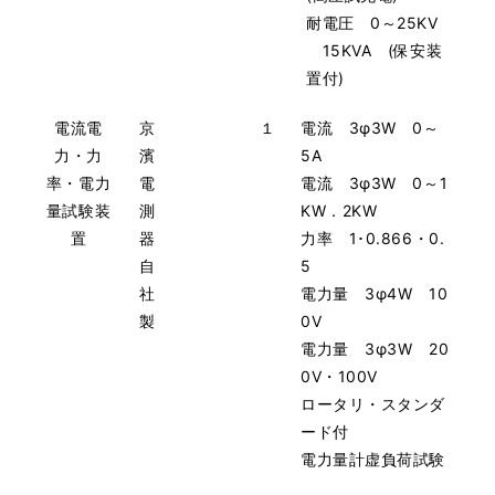
耐電圧 0～25KV
15KVA (保安装
置付)
電流電
京
１
電流 3φ3W 0～
力・力
濱
5A
率・電力
電
電流 3φ3W 0～1
量試験装
測
KW．2KW
置
器
力率 1･0.866・0.
自
5
社
電力量 3φ4W 10
製
0V
電力量 3φ3W 20
0V・100V
ロータリ・スタンダ
ード付
電力量計虚負荷試験