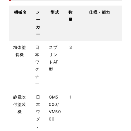
機械名
メ
型式
数
仕様・能力
ー
量
カ
ー
粉体塗
日
スプ
3
装機
本
リン
ワ
トAF
グ
型
ナ
ー
静電吹
日
GM5
1
付塗装
本
000/
機
ワ
VM50
グ
00
ナ